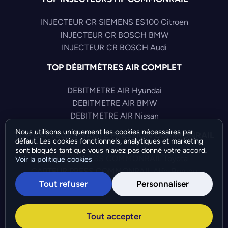
INJECTEUR CR SIEMENS ES100 Citroen
INJECTEUR CR BOSCH BMW
INJECTEUR CR BOSCH Audi
TOP DÉBITMÈTRES AIR COMPLET
DEBITMETRE AIR Hyundai
DEBITMETRE AIR BMW
DEBITMETRE AIR Nissan
Nous utilisons uniquement les cookies nécessaires par
TOP CAPTEURS HAUTE PRESSION COMMONRAIL
défaut. Les cookies fonctionnels, analytiques et marketing
sont bloqués tant que vous n'avez pas donné votre accord.
CAPTEUR PRESS COMMONRAIL Toyota
Voir la politique cookies
CAPTEUR PRESS COMMONRAIL Alfa-Romeo
Tout refuser
Personnaliser
CAPTEUR PRESS COMMONRAIL Citroen
©Bresch SAS - Copyright 2026 - Tous droits réservés -
Tout accepter
Préférences de cookies
-
Gérer mes cookies