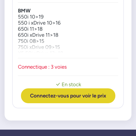
70407734
BMW
704077340
550i 10>19
550 i xDrive 10>16
650i 11>18
650i xDrive 11>18
750i 08>15
750i xDrive 09>15
X5 50i xDrive 13>18
X6 50i xDrive 07>19
Connectique : 3 voies
En stock
Connectez-vous pour voir le prix