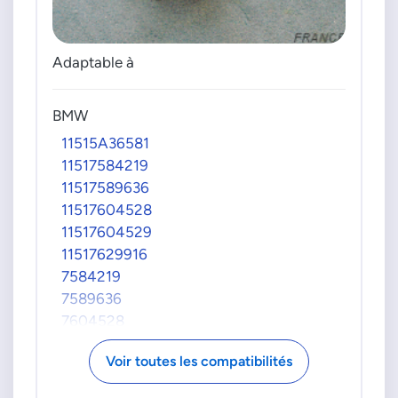
Adaptable à
BMW
11515A36581
11517584219
11517589636
11517604528
11517604529
11517629916
7584219
7589636
7604528
7604529
Voir toutes les compatibilités
7629916
PIERBURG