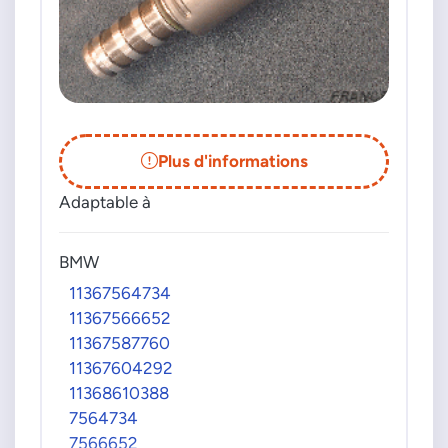
Plus d'informations
Adaptable à
BMW
11367564734
11367566652
11367587760
11367604292
11368610388
7564734
7566652