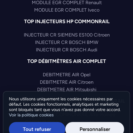
MODULE EGR COMPLET Renault
MODULE EGR COMPLET Iveco
TOP INJECTEURS HP COMMONRAIL
INJECTEUR CR SIEMENS ES100 Citroen
INJECTEUR CR BOSCH BMW
INJECTEUR CR BOSCH Audi
TOP DÉBITMÈTRES AIR COMPLET
DEBITMETRE AIR Opel
DEBITMETRE AIR Citroen
DEBITMETRE AIR Mitsubishi
Nous utilisons uniquement les cookies nécessaires par
TOP CAPTEURS HAUTE PRESSION COMMONRAIL
défaut. Les cookies fonctionnels, analytiques et marketing
sont bloqués tant que vous n'avez pas donné votre accord.
CAPTEUR PRESS COMMONRAIL Alfa-Romeo
Voir la politique cookies
CAPTEUR PRESS COMMONRAIL Iveco
Tout refuser
Personnaliser
CAPTEUR PRESS COMMONRAIL Audi