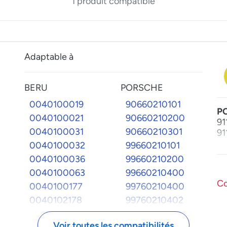
1 produit compatible
Adaptable à
BERU
PORSCHE
0040100019
90660210101
P
0040100021
90660210200
91
0040100031
90660210301
91
0040100032
99660210101
0040100036
99660210200
0040100063
99660210400
Co
0040100177
99760210400
0040102178
99760210402
ZS031
99760210403
Voir toutes les compatibilités