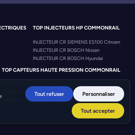
ECTRIQUES
TOP INJECTEURS HP COMMONRAIL
INJECTEUR CR SIEMENS ES100 Citroen
INJECTEUR CR BOSCH Nissan
INJECTEUR CR BOSCH Hyundai
TOP CAPTEURS HAUTE PRESSION COMMONRAIL
CAPTEUR PRESS COMMONRAIL Citroen
CAPTEUR PRESS COMMONRAIL Mercedes
Tout refuser
Personnaliser
e
CAPTEUR PRESS COMMONRAIL Fiat
Tout accepter
Création :