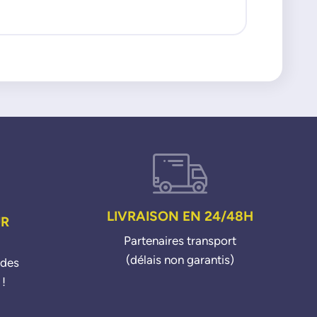
LIVRAISON EN 24/48H
UR
Partenaires transport
(délais non garantis)
ndes
 !