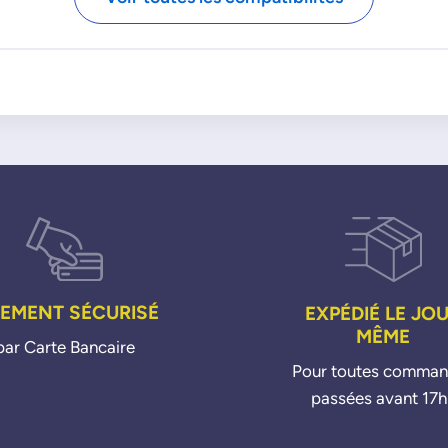
ZS036
99760210404
ZS177
99760210405
ZS178
99760210700
ZSE178
99760210702
99760210704
BOSCH
VALEO
0986221016
0986221068
245734
0986221116
0986221119
DELPHI
GN10949
IEMENT SÉCURISÉ
EXPÉDIÉ LE JO
MÊME
par Carte Bancaire
Pour toutes comma
passées avant 17h