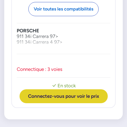
ZS036
Voir toutes les compatibilités
ZS177
ZS178
ZSE178
PORSCHE
BOSCH
911 34i Carrera 97>
911 34i Carrera 4 97>
0986221016
0986221068
0986221116
0986221119
Connectique : 3 voies
DELPHI
GN10949
En stock
PORSCHE
Connectez-vous pour voir le prix
90660210101
90660210200
90660210301
99660210101
99660210200