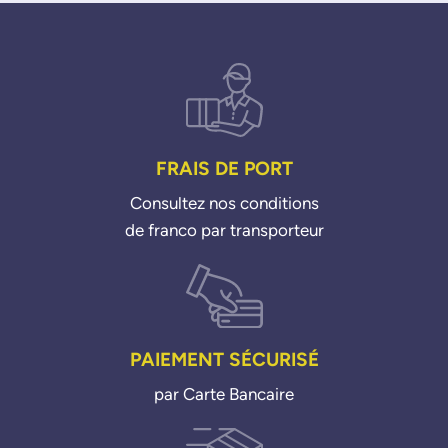
99660210400
99760210400
99760210402
99760210403
99760210404
99760210405
FRAIS DE PORT
99760210700
99760210702
Consultez nos conditions
99760210704
de franco par transporteur
VALEO
245734
PAIEMENT SÉCURISÉ
par Carte Bancaire