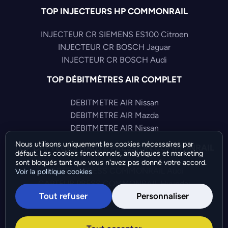
TOP INJECTEURS HP COMMONRAIL
INJECTEUR CR SIEMENS ES100 Citroen
INJECTEUR CR BOSCH Jaguar
INJECTEUR CR BOSCH Audi
TOP DÉBITMÈTRES AIR COMPLET
DEBITMETRE AIR Nissan
DEBITMETRE AIR Mazda
DEBITMETRE AIR Nissan
Nous utilisons uniquement les cookies nécessaires par
TOP CAPTEURS HAUTE PRESSION COMMONRAIL
défaut. Les cookies fonctionnels, analytiques et marketing
sont bloqués tant que vous n'avez pas donné votre accord.
CAPTEUR PRESS COMMONRAIL Audi
Voir la politique cookies
CAPTEUR PRESS COMMONRAIL Hyundai
Tout refuser
Personnaliser
CAPTEUR PRESS COMMONRAIL Volkswagen
©Bresch SAS - Copyright 2026 - Tous droits réservés -