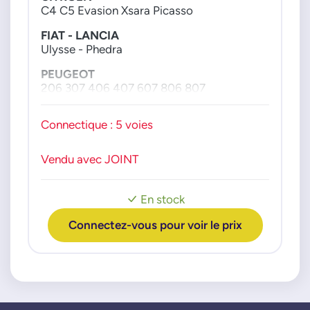
00001626JF
C4 C5 Evasion Xsara Picasso
00001628JF
FIAT - LANCIA
000019491A
Ulysse - Phedra
1626JF
PEUGEOT
1628JF
206 307 406 407 607 806 807
19491A
Moteur : RFN 6FZ
Connectique : 5 voies
Vendu avec JOINT
En stock
Connectez-vous pour voir le prix