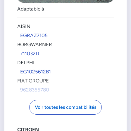
Adaptable à
AISIN
EGRAZ7105
BORGWARNER
711032D
DELPHI
EG1025612B1
FIAT GROUPE
9628355780
NTK-NGK
Voir toutes les compatibilités
94891
EGE5V045
PSA GROUPE
CITROEN