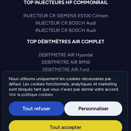
TOP INJECTEURS HP COMMONRAIL
INJECTEUR CR SIEMENS ES100 Citroen
INJECTEUR CR BOSCH Audi
INJECTEUR CR BOSCH Audi
TOP DÉBITMÈTRES AIR COMPLET
DEBITMETRE AIR Hyundai
DEBITMETRE AIR BMW
DEBITMETRE AIR Ford
Nous utilisons uniquement les cookies nécessaires par
TOP CAPTEURS HAUTE PRESSION COMMONRAIL
défaut. Les cookies fonctionnels, analytiques et marketing
sont bloqués tant que vous n'avez pas donné votre accord.
CAPTEUR PRESS COMMONRAIL Mazda
Voir la politique cookies
CAPTEUR PRESS COMMONRAIL Chevrolet
Tout refuser
Personnaliser
CAPTEUR PRESS COMMONRAIL Audi
©Bresch SAS - Copyright 2026 - Tous droits réservés -
Tout accepter
Préférences de cookies
-
Gérer mes cookies