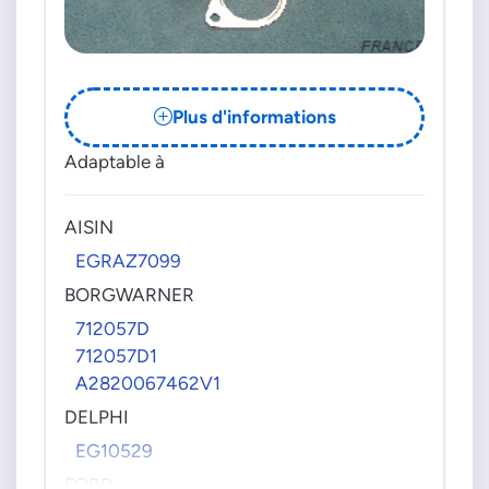
Plus d'informations
Adaptable à
AISIN
EGRAZ7099
BORGWARNER
712057D
712057D1
A2820067462V1
DELPHI
EG10529
FORD