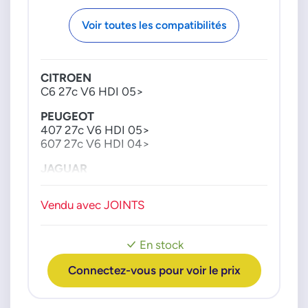
4R8090475BC
Voir toutes les compatibilités
JAGUAR
C2C40183
CITROEN
JDE3314
C6 27c V6 HDI 05>
JDE8783
PEUGEOT
LAND_ROVER
407 27c V6 HDI 05>
1316149
607 27c V6 HDI 04>
4R8Q9D475B
JAGUAR
LR006995
Affectation en cours
LR010125
Vendu avec JOINTS
LAND ROVER
LR018466
Affectation en cours
PIERBURG
En stock
72480996
Connectez-vous pour voir le prix
PSA GROUPE
00001618N6