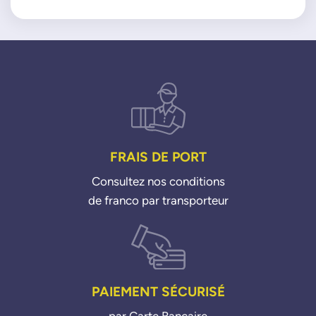
00001618QF
1618N6
1618QF
1679828980
95524446
WAHLER
712056D
FRAIS DE PORT
Consultez nos conditions
de franco par transporteur
PAIEMENT SÉCURISÉ