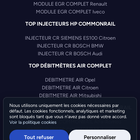
MODULE EGR COMPLET Renault
MODULE EGR COMPLET Iveco
TOP INJECTEURS HP COMMONRAIL
INJECTEUR CR SIEMENS ES100 Citroen
INJECTEUR CR BOSCH BMW
INJECTEUR CR BOSCH Audi
TOP DÉBITMÈTRES AIR COMPLET
DEBITMETRE AIR Opel
DEBITMETRE AIR Citroen
DEBITMETRE AIR Mitsubishi
Nous utilisons uniquement les cookies nécessaires par
TOP CAPTEURS HAUTE PRESSION COMMONRAIL
défaut. Les cookies fonctionnels, analytiques et marketing
sont bloqués tant que vous n'avez pas donné votre accord.
CAPTEUR PRESS COMMONRAIL Alfa-Romeo
Voir la politique cookies
CAPTEUR PRESS COMMONRAIL Iveco
Tout refuser
Personnaliser
CAPTEUR PRESS COMMONRAIL Audi