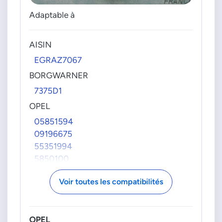
Adaptable à
AISIN
EGRAZ7067
BORGWARNER
7375D1
OPEL
05851594
09196675
55351994
5850100
5851041
Voir toutes les compatibilités
5851594
851755
931690058
OPEL