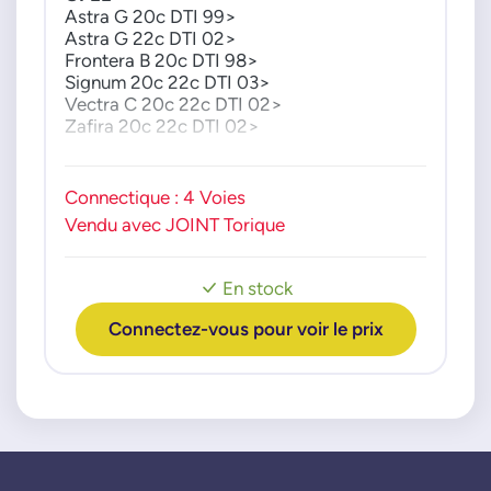
SAAB
Astra G 20c DTI 99>
3176989
Astra G 22c DTI 02>
Frontera B 20c DTI 98>
4774311
Signum 20c 22c DTI 03>
9196675
Vectra C 20c 22c DTI 02>
93176989
Zafira 20c 22c DTI 02>
WAHLER
SAAB
9-3 22c TID 00>
737504D
Connectique : 4 Voies
9-5 22c TID 02>
737505D
Vendu avec JOINT Torique
En stock
Connectez-vous pour voir le prix