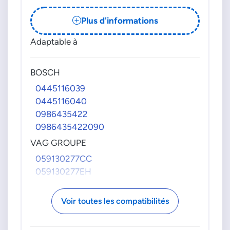
Plus d'informations
Adaptable à
BOSCH
0445116039
0445116040
0986435422
0986435422090
VAG GROUPE
059130277CC
059130277EH
Voir toutes les compatibilités