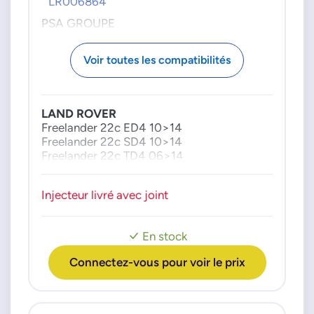
LR006864
PSA GROUPE
9659229180
Voir toutes les compatibilités
LAND ROVER
Freelander 22c ED4 10>14
Freelander 22c SD4 10>14
Freelander 22c TD4 06>14
Injecteur livré avec joint
En stock
Connectez-vous pour voir le prix