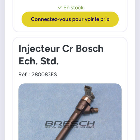
C30 C70 S40
En stock
S80 V50 V70
Connectez-vous pour voir le prix
Moteur : 20c D D-Multijet HDI TDCI TDI
Injecteur Cr Bosch
Ech. Std.
Réf. : 280083ES