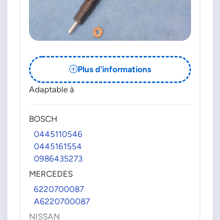
Plus d'informations
Adaptable à
BOSCH
0445110546
0445161554
0986435273
MERCEDES
6220700087
A6220700087
NISSAN