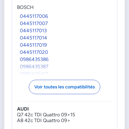
BOSCH
0445117006
0445117007
0445117013
0445117014
0445117019
0445117020
0986435386
0986435387
0986435412
0986435412090
Voir toutes les compatibilités
PORSCHE
95811012830
VAG GROUPE
AUDI
Q7 42c TDI Quattro 09>15
057130277AJ
A8 42c TDI Quattro 09>
057130277AL