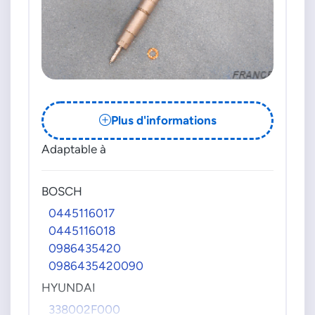
Plus d'informations
Adaptable à
BOSCH
0445116017
0445116018
0986435420
0986435420090
HYUNDAI
338002F000