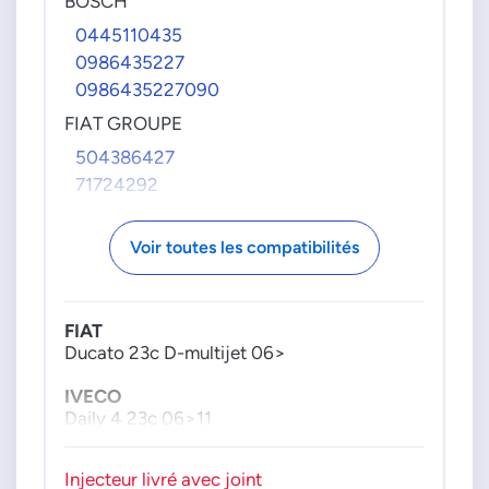
BOSCH
0445110435
0986435227
0986435227090
FIAT GROUPE
504386427
71724292
Voir toutes les compatibilités
FIAT
Ducato 23c D-multijet 06>
IVECO
Daily 4 23c 06>11
Injecteur livré avec joint