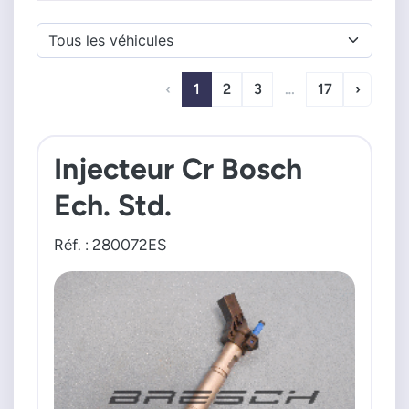
‹
1
2
3
…
17
›
Injecteur Cr Bosch
Ech. Std.
Réf. : 280072ES