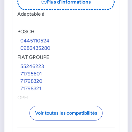
Plus d'informations
Adaptable à
BOSCH
0445110524
0986435280
FIAT GROUPE
55246223
71795601
71798320
71798321
OPEL
821049
Voir toutes les compatibilités
95523165
SUZUKI