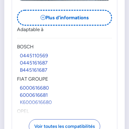
Plus d'informations
Adaptable à
BOSCH
0445110569
0445161687
B445161687
FIAT GROUPE
6000616680
6000616681
K6000616680
OPEL
4423183
Voir toutes les compatibilités
95518001