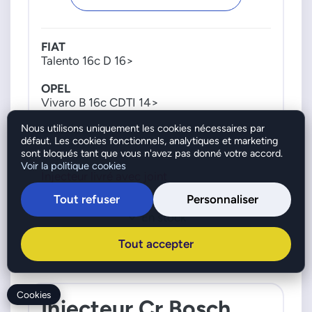
95523169
RENAULT
FIAT
166000804R
Talento 16c D 16>
166007246R
OPEL
Vivaro B 16c CDTI 14>
Nous utilisons uniquement les cookies nécessaires par
RENAULT
défaut. Les cookies fonctionnels, analytiques et marketing
Espace 5 16c DCI 15>
sont bloqués tant que vous n'avez pas donné votre accord.
Megane 4 16c DCI 15>
Voir la politique cookies
Trafic 3 16c DCI 14>
Injecteur livré avec joint
Tout refuser
Personnaliser
Moteur : R9M 450 et 452
En stock
Connectez-vous pour voir le prix
Tout accepter
Cookies
Injecteur Cr Bosch