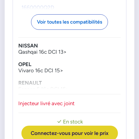
1660000Q2D
OPEL
Voir toutes les compatibilités
4423973
95519607
95522283
NISSAN
RENAULT
Qashqai 16c DCI 13>
166006470R
OPEL
166007885R
Vivaro 16c DCI 15>
RENAULT
Espace 5 16c DCI 15>
Kadjar 16c DCI 15>
Injecteur livré avec joint
Moteur : R9M 409 et 414
En stock
Connectez-vous pour voir le prix