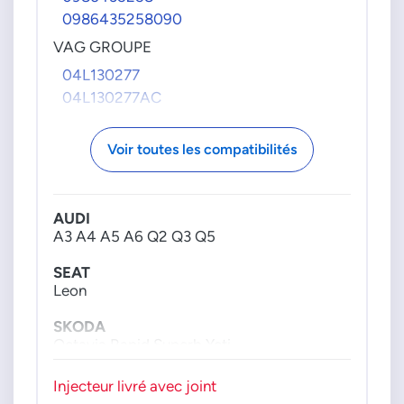
0986435258090
VAG GROUPE
04L130277
04L130277AC
Voir toutes les compatibilités
AUDI
A3 A4 A5 A6 Q2 Q3 Q5
SEAT
Leon
SKODA
Octavia Rapid Superb Yeti
VW
Injecteur livré avec joint
Beetle CC Caddy Golf sport