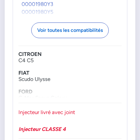
00001980Y3
00001980Y5
00001980Y9
00001980Z1
Voir toutes les compatibilités
1980E8
1980J4
1980Y3
CITROEN
1980Y5
C4 C5
1980Y9
FIAT
9657147780
Scudo Ulysse
VDO-CONTINENTAL
FORD
5WS401564
C-Max Focus Galaxy
5WS401564Z
Kuga Mondeo S-Max
VOLVO
Injecteur livré avec joint
PEUGEOT
8603565
307 407 807 Expert
Injecteur CLASSE 4
VOLVO