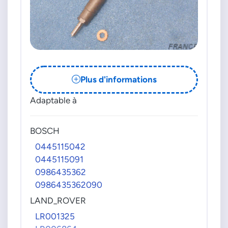
Plus d'informations
Adaptable à
BOSCH
0445115042
0445115091
0986435362
0986435362090
LAND_ROVER
LR001325