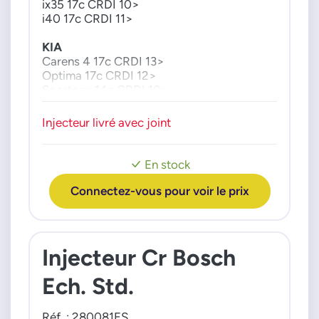
ix35 17c CRDI 10>
i40 17c CRDI 11>
KIA
Carens 4 17c CRDI 13>
Optima 17c CRDI 12>
Sportage 14c CRDI 10>
Injecteur livré avec joint
En stock
Connectez-vous pour voir le prix
Injecteur Cr Bosch
Ech. Std.
Réf. : 280081ES