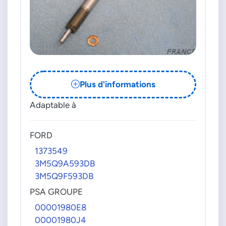
Plus d'informations
Adaptable à
FORD
1373549
3M5Q9A593DB
3M5Q9F593DB
PSA GROUPE
00001980E8
00001980J4