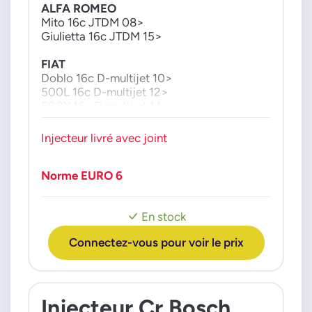
1571062M00
ALFA ROMEO
1571062M00000
Mito 16c JTDM 08>
Giulietta 16c JTDM 15>
FIAT
Doblo 16c D-multijet 10>
500L 16c D-multijet 12>
500X 16c D-multijet 14>
Tipo 16c D-multijet 15>
Injecteur livré avec joint
JEEP
Renegade 16c CRD 14>
Norme EURO 6
LANCIA
Delta 3 16c D Multijet 08>14
En stock
OPEL
Connectez-vous pour voir le prix
Combo 16c CDTI 12>18
SUZUKI
SX4 16c DDIS 12>
Vitara 16c DDIS 12>
Injecteur Cr Bosch