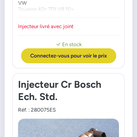
057130277AM
VW
Touareg 42c TDI V8 10>
Injecteur livré avec joint
En stock
Connectez-vous pour voir le prix
Injecteur Cr Bosch
Ech. Std.
Réf. : 280075ES