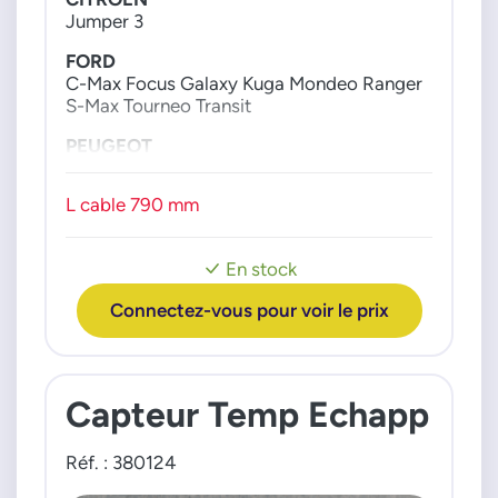
2267336
Jumper 3
2372071
FORD
6G9112B591CA
C-Max Focus Galaxy Kuga Mondeo Ranger
6G9112B591DA
S-Max Tourneo Transit
6S7112B591AA
PEUGEOT
6S7112B591C
Boxer 3
8V4112B591AA
L cable 790 mm
VOLVO
9V4112B591AA
AG9112B591AA
C30 S40 S60 S80 V40 V50 V60 V70
AV6112B591AA
En stock
BK3A12B591CB
Connectez-vous pour voir le prix
BK3A12B591CC
BK3Z12B591H
DV6112B591CA
Capteur Temp Echapp
F1F112B591CB
H1B112B591BB
JX7112B591BA
Réf. : 380124
HELLA