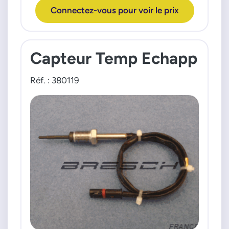
22630LE01B
PEUGEOT
Connectez-vous pour voir le prix
22630LE01C
SUZUKI
NTK-NGK
91232
Capteur Temp Echapp
92195
92830
Réf. : 380119
RTA9000EE118
RTA9000EE139
RTA9000EE149
OPEL
55489472
554966932
55566185
5855387
855632
96832668
PIERBURG