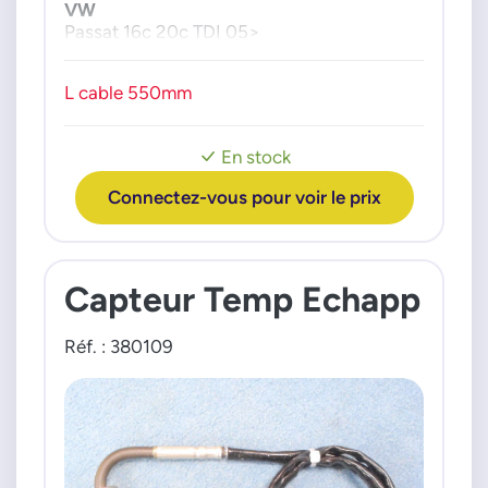
VW
Passat 16c 20c TDI 05>
L cable 550mm
En stock
Connectez-vous pour voir le prix
Capteur Temp Echapp
Réf. : 380109