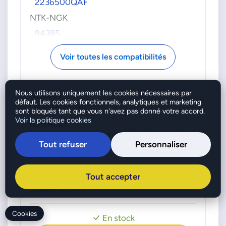
2236500QAF
NTK-NGK
94385
RN136JCWE
Voir toutes les compatibilités
OPEL
93168864
RENAULT
Nous utilisons uniquement les cookies nécessaires par
NISSAN
défaut. Les cookies fonctionnels, analytiques et marketing
Qashqai X-Trail
8200491543
sont bloqués tant que vous n'avez pas donné votre accord.
8200581018
Voir la politique cookies
RENAULT
Espace 4 Grand-Scenic Koleos Laguna 2
8200640532
Laguna 3 Latitude
Tout refuser
Personnaliser
8200941746
Megane 2 Velsatis
Moteur : 20c DCI 05>
Tout accepter
L cable 530 mm
Cookies
En stock