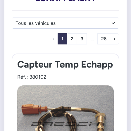
‹
1
2
3
…
26
›
Capteur Temp Echapp
Réf. : 380102