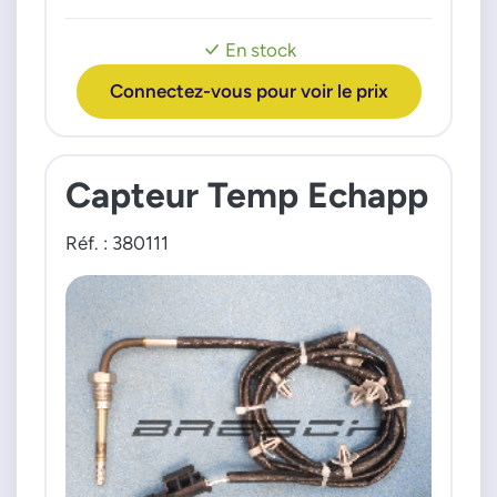
moteur : 19c TID 04>
En stock
Connectez-vous pour voir le prix
Capteur Temp Echapp
Réf. : 380111