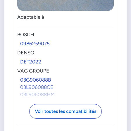
Adaptable à
BOSCH
0986259075
DENSO
DET2022
VAG GROUPE
03G906088B
03L906088CE
03L906088HM
Voir toutes les compatibilités