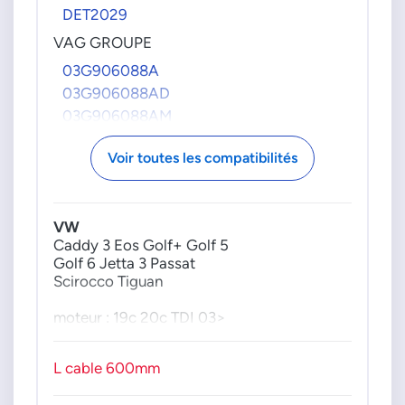
DET2029
VAG GROUPE
03G906088A
03G906088AD
03G906088AM
03G906088AN
Voir toutes les compatibilités
03G906088AT
03G906088J
03L906088AL
VW
03L906088BS
Caddy 3 Eos Golf+ Golf 5
Golf 6 Jetta 3 Passat
Scirocco Tiguan
moteur : 19c 20c TDI 03>
L cable 600mm