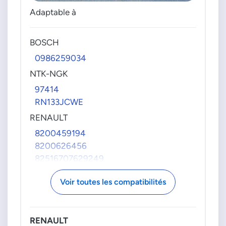
Adaptable à
BOSCH
0986259034
NTK-NGK
97414
RN133JCWE
RENAULT
8200459194
8200626456
82516707629249
H82516707629249
Voir toutes les compatibilités
RENAULT