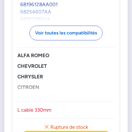
68196128AA001
68254607AA
68322180AA
DELPHI
Voir toutes les compatibilités
TS30240
FIAT GROUPE
ALFA ROMEO
51825673
55199543
CHEVROLET
55215116
CHRYSLER
55218464
55257688
CITROEN
55271711
FIAT
71750551
K68254607AA
NISSAN
L cable 330mm
Cabstar 30c DCI 06>13
K68322180AA
NISSAN
OPEL
Rupture de stock