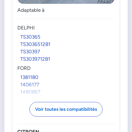
Adaptable à
DELPHI
TS30365
TS3036512B1
TS30397
TS3039712B1
FORD
1381180
1406177
1480867
1681281
1775944
Voir toutes les compatibilités
1818708
1939890
2122968
CITROEN