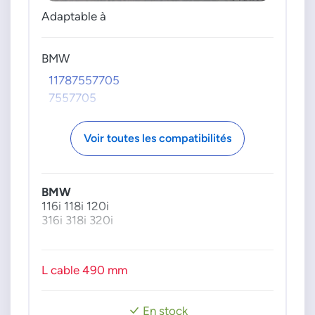
71219641
Adaptable à
PSA GROUPE
00001618FY
BMW
1609520380
11787557705
1618FY
7557705
SUZUKI
1481079J80
Voir toutes les compatibilités
1481079J80000
1481079J800000
1481079J800000000
BMW
1821379J60
116i 118i 120i
316i 318i 320i
1821379J60000
18213T79J60000
18213T79J60000000
L cable 490 mm
En stock