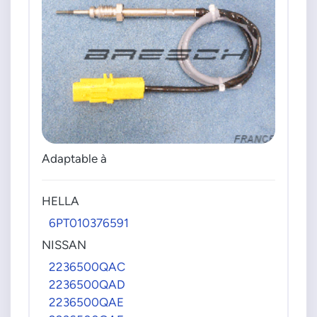
Adaptable à
HELLA
6PT010376591
NISSAN
2236500QAC
2236500QAD
2236500QAE