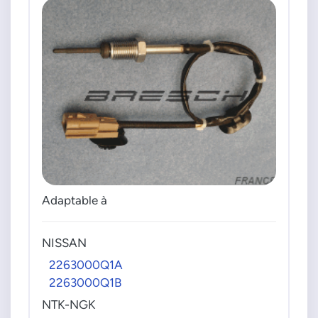
6PT010376581
6PT358226531
6PT358226661
NTK-NGK
91073
96144
FD103JCWE
FD120JCWE
PSA GROUPE
1606611580
Adaptable à
VOLVO
30777344
NISSAN
2263000Q1A
2263000Q1B
NTK-NGK