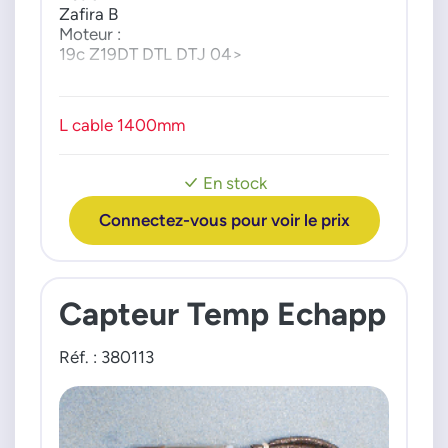
Zafira B
Moteur :
19c Z19DT DTL DTJ 04>
L cable 1400mm
En stock
Connectez-vous pour voir le prix
Capteur Temp Echapp
Réf. : 380113