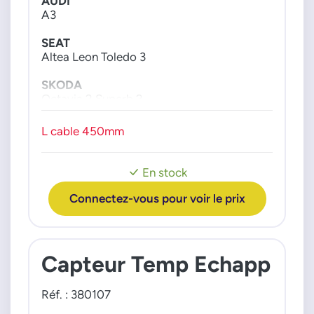
AUDI
A3
SEAT
Altea Leon Toledo 3
SKODA
Octavia 2 Superb 2
VW
L cable 450mm
Caddy 3 California Golf 5 Golf 6 Jetta 3
Multivan Passat Touran Transporter 5
En stock
moteur : 19c 20c TDI 03>
Connectez-vous pour voir le prix
Capteur Temp Echapp
Réf. : 380107