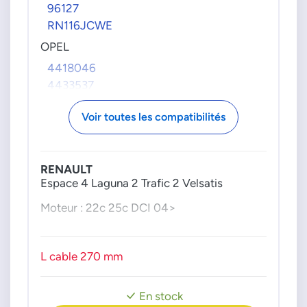
96127
RN116JCWE
OPEL
4418046
4433537
93192427
Voir toutes les compatibilités
93198108
RENAULT
8200629249
RENAULT
8200629250
Espace 4 Laguna 2 Trafic 2 Velsatis
8200673215
Moteur : 22c 25c DCI 04>
L cable 270 mm
En stock