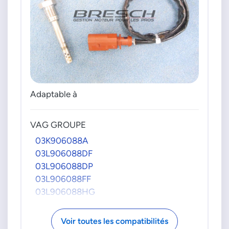
Adaptable à
VAG GROUPE
03K906088A
03L906088DF
03L906088DP
03L906088FF
03L906088HG
Voir toutes les compatibilités