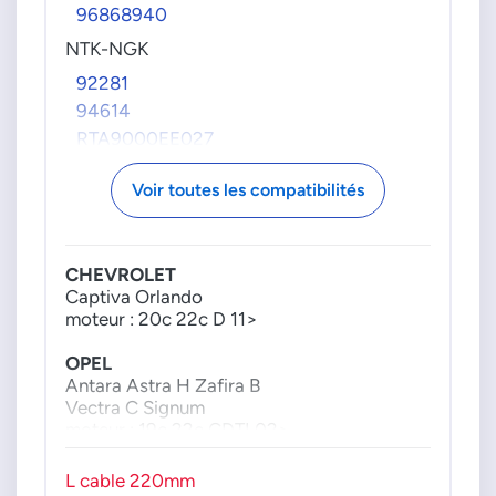
96868940
NTK-NGK
92281
94614
RTA9000EE027
RTA9000EE195
Voir toutes les compatibilités
OPEL
0855410
4818223
CHEVROLET
4818225
Captiva Orlando
55355404
moteur : 20c 22c D 11>
5855410
OPEL
855410
Antara Astra H Zafira B
OPEL-GM
Vectra C Signum
moteur : 19c 22c CDTI 02>
25183126
55190616
SAAB
L cable 220mm
9-3 9-3x