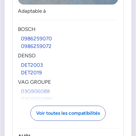
Adaptable à
BOSCH
0986259070
0986259072
DENSO
DET2003
DET2019
VAG GROUPE
03G906088
03G906088K
03L906088BP
Voir toutes les compatibilités
03L906088HJ
4G0906088AM
4G0906088K