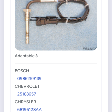
Adaptable à
BOSCH
0986259139
CHEVROLET
25183657
CHRYSLER
68196128AA