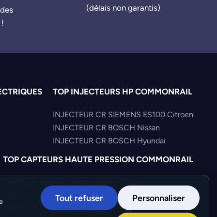
(délais non garantis)
ndes
 !
ECTRIQUES
TOP INJECTEURS HP COMMONRAIL
INJECTEUR CR SIEMENS ES100 Citroen
INJECTEUR CR BOSCH Nissan
INJECTEUR CR BOSCH Hyundai
TOP CAPTEURS HAUTE PRESSION COMMONRAIL
CAPTEUR PRESS COMMONRAIL Citroen
CAPTEUR PRESS COMMONRAIL Mercedes
Tout refuser
Personnaliser
e
CAPTEUR PRESS COMMONRAIL Fiat