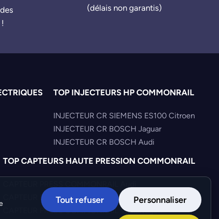
(délais non garantis)
ndes
 !
ECTRIQUES
TOP INJECTEURS HP COMMONRAIL
INJECTEUR CR SIEMENS ES100 Citroen
INJECTEUR CR BOSCH Jaguar
INJECTEUR CR BOSCH Audi
TOP CAPTEURS HAUTE PRESSION COMMONRAIL
CAPTEUR PRESS COMMONRAIL Audi
CAPTEUR PRESS COMMONRAIL Hyundai
Tout refuser
Personnaliser
e
CAPTEUR PRESS COMMONRAIL Volkswagen