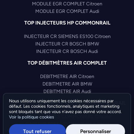
MODULE EGR COMPLET Citroen
MODULE EGR COMPLET Audi
TOP INJECTEURS HP COMMONRAIL
INJECTEUR CR SIEMENS ES100 Citroen
INJECTEUR CR BOSCH BMW
INJECTEUR CR BOSCH Audi
TOP DÉBITMÈTRES AIR COMPLET
DEBITMETRE AIR Citroen
DEBITMETRE AIR BMW
DEBITMETRE AIR Audi
Nous utilisons uniquement les cookies nécessaires par
TOP CAPTEURS HAUTE PRESSION COMMONRAIL
défaut. Les cookies fonctionnels, analytiques et marketing
sont bloqués tant que vous n'avez pas donné votre accord.
CAPTEUR PRESS COMMONRAIL Citroen
Voir la politique cookies
CAPTEUR PRESS COMMONRAIL BMW
Tout refuser
Personnaliser
CAPTEUR PRESS COMMONRAIL Ford