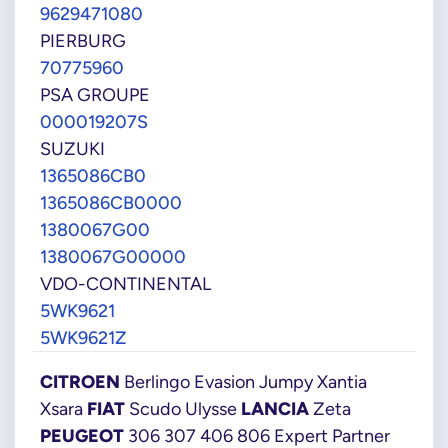
9629471080
PIERBURG
70775960
PSA GROUPE
000019207S
SUZUKI
1365086CB0
1365086CB0000
1380067G00
1380067G00000
VDO-CONTINENTAL
5WK9621
5WK9621Z
CITROEN
Berlingo Evasion Jumpy Xantia
Xsara
FIAT
Scudo Ulysse
LANCIA
Zeta
PEUGEOT
306 307 406 806 Expert Partner