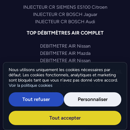
INJECTEUR CR SIEMENS ES100 Citroen
INJECTEUR CR BOSCH Jaguar
INJECTEUR CR BOSCH Audi
TOP DÉBITMÈTRES AIR COMPLET
DEBITMETRE AIR Nissan
DEBITMETRE AIR Mazda
DEBITMETRE AIR Nissan
Nous utilisons uniquement les cookies nécessaires par
TOP CAPTEURS HAUTE PRESSION COMMONRAIL
défaut. Les cookies fonctionnels, analytiques et marketing
sont bloqués tant que vous n'avez pas donné votre accord.
CAPTEUR PRESS COMMONRAIL Audi
Voir la politique cookies
CAPTEUR PRESS COMMONRAIL Hyundai
Tout refuser
Personnaliser
CAPTEUR PRESS COMMONRAIL Volkswagen
©Bresch SAS - Copyright 2026 - Tous droits réservés -
Tout accepter
Préférences de cookies
-
Gérer mes cookies
Création :