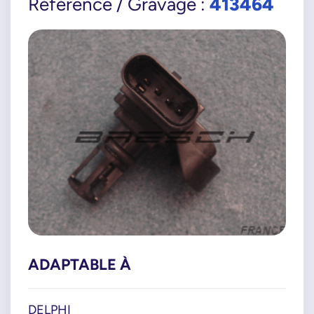
413464
Référence / Gravage :
ADAPTABLE À
DELPHI