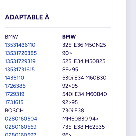
ADAPTABLE À
BMW
BMW
13531436110
325i E36 M50N25
13531726385
90>
13531729319
525i E34 M50B25
13531731615
89>95
1436110
530i E34 M60B30
1726385
92>95
1729319
540i E34 M60B40
1731615
92>95
BOSCH
730i E38
0280160504
MM60B30 94>
0280160569
735i E38 M62B35
0280160597
96>