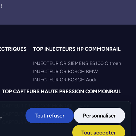
 !
ECTRIQUES
TOP INJECTEURS HP COMMONRAIL
INJECTEUR CR SIEMENS ES100 Citroen
INJECTEUR CR BOSCH BMW
INJECTEUR CR BOSCH Audi
TOP CAPTEURS HAUTE PRESSION COMMONRAIL
CAPTEUR PRESS COMMONRAIL Toyota
CAPTEUR PRESS COMMONRAIL Alfa-Romeo
Tout refuser
Personnaliser
e
CAPTEUR PRESS COMMONRAIL Citroen
Tout accepter