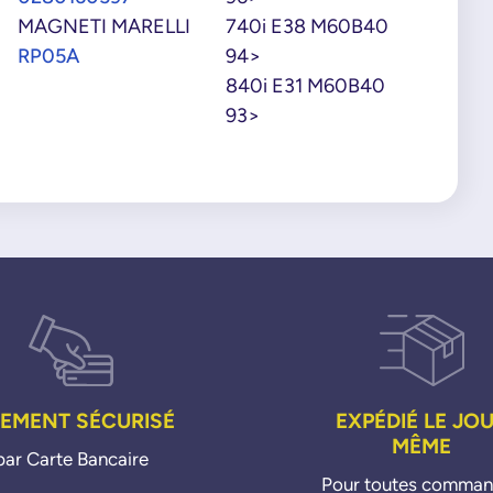
MAGNETI MARELLI
740i E38 M60B40
RP05A
94>
840i E31 M60B40
93>
IEMENT SÉCURISÉ
EXPÉDIÉ LE JO
MÊME
par Carte Bancaire
Pour toutes comma