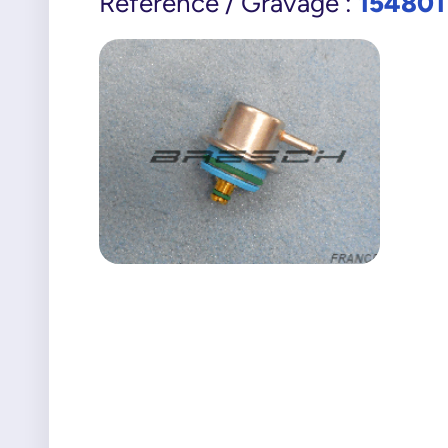
154801
Référence / Gravage :