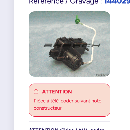
14402
Référence / Gravage :
ATTENTION
Piéce à télé-coder suivant note
constructeur