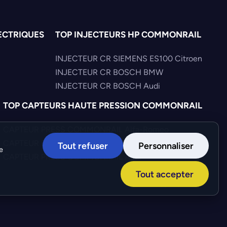
ECTRIQUES
TOP INJECTEURS HP COMMONRAIL
INJECTEUR CR SIEMENS ES100 Citroen
INJECTEUR CR BOSCH BMW
INJECTEUR CR BOSCH Audi
TOP CAPTEURS HAUTE PRESSION COMMONRAIL
CAPTEUR PRESS COMMONRAIL Alfa-Romeo
CAPTEUR PRESS COMMONRAIL Iveco
Tout refuser
Personnaliser
e
CAPTEUR PRESS COMMONRAIL Audi
Tout accepter
Création :