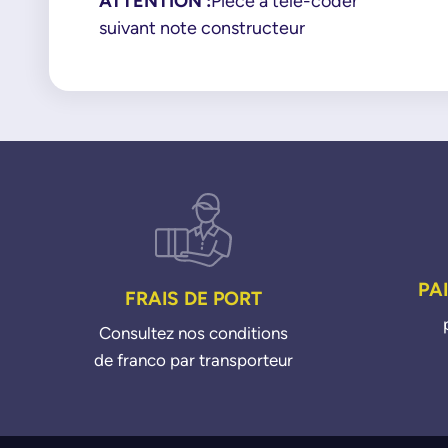
ATTENTION :
Piéce à télé-coder
suivant note constructeur
PA
FRAIS DE PORT
Consultez nos conditions
de franco par transporteur