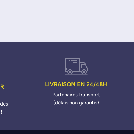
LIVRAISON EN 24/48H
UR
Partenaires transport
(délais non garantis)
ndes
 !