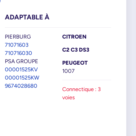
9
ADAPTABLE À
PIERBURG
CITROEN
71071603
C2 C3 DS3
710716030
PSA GROUPE
PEUGEOT
00001525KV
1007
00001525KW
9674028680
Connectique : 3
voies