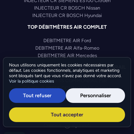
INJECTEUR CR SIEMENS ES100 Citroen
INJECTEUR CR BOSCH Nissan
INJECTEUR CR BOSCH Hyundai
TOP DÉBITMÈTRES AIR COMPLET
DEBITMETRE AIR Ford
DEBITMETRE AIR Alfa-Romeo
DEBITMETRE AIR Mercedes
Nous utilisons uniquement les cookies nécessaires par
TOP CAPTEURS HAUTE PRESSION COMMONRAIL
défaut. Les cookies fonctionnels, analytiques et marketing
sont bloqués tant que vous n'avez pas donné votre accord.
CAPTEUR PRESS COMMONRAIL Fiat
Voir la politique cookies
CAPTEUR PRESS COMMONRAIL Citroen
Tout refuser
Personnaliser
CAPTEUR PRESS COMMONRAIL Mercedes
©Bresch SAS - Copyright 2026 - Tous droits réservés -
Tout accepter
Préférences de cookies
-
Gérer mes cookies
Création :