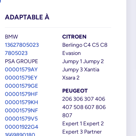
9
ADAPTABLE À
BMW
CITROEN
13627805023
Berlingo C4 C5 C8
7805023
Evasion
PSA GROUPE
Jumpy 1 Jumpy 2
00001579AY
Jumpy 3 Xantia
00001579EY
Xsara 2
00001579GE
PEUGEOT
00001579HF
206 306 307 406
00001579KH
407 508 607 806
00001579NF
807
00001579V5
Expert 1 Expert 2
00001922G4
Expert 3 Partner
1669890180