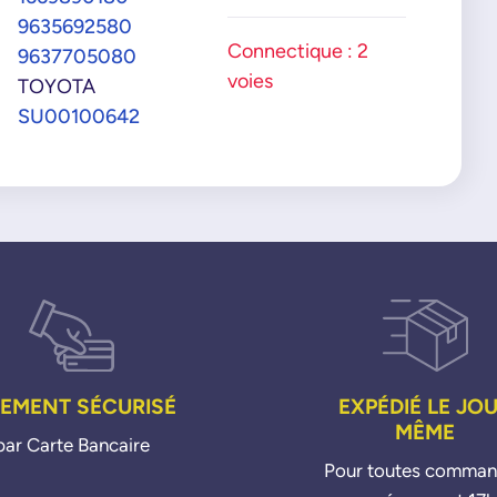
9635692580
Connectique : 2
9637705080
voies
TOYOTA
SU00100642
IEMENT SÉCURISÉ
EXPÉDIÉ LE JO
MÊME
par Carte Bancaire
Pour toutes comma