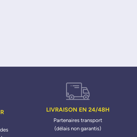
LIVRAISON EN 24/48H
UR
Partenaires transport
(délais non garantis)
ndes