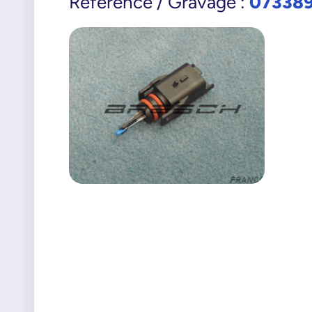
07338
Référence / Gravage :