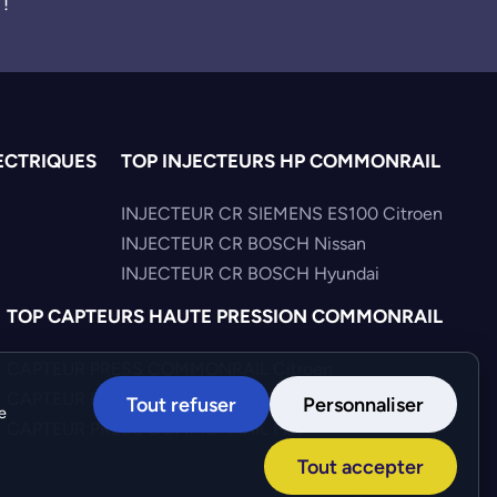
 !
ECTRIQUES
TOP INJECTEURS HP COMMONRAIL
INJECTEUR CR SIEMENS ES100 Citroen
INJECTEUR CR BOSCH Nissan
INJECTEUR CR BOSCH Hyundai
TOP CAPTEURS HAUTE PRESSION COMMONRAIL
CAPTEUR PRESS COMMONRAIL Citroen
CAPTEUR PRESS COMMONRAIL Mercedes
Tout refuser
Personnaliser
e
CAPTEUR PRESS COMMONRAIL Fiat
Tout accepter
Création :