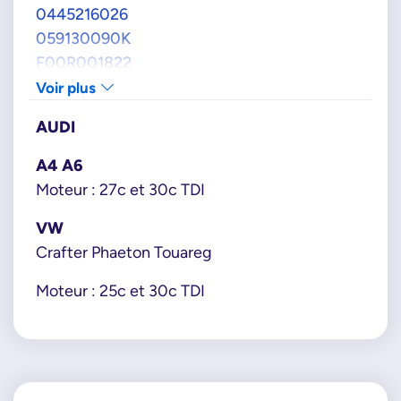
0445216026
059130090K
F00R001822
F00R001823
Voir plus
F00R001858
AUDI
F00R001859
F00R002390
A4 A6
F00R002394
Moteur : 27c et 30c TDI
VAG GROUPE
VW
057130764B
Crafter Phaeton Touareg
057130764E
057130764N
Moteur : 25c et 30c TDI
059130089
059130089S