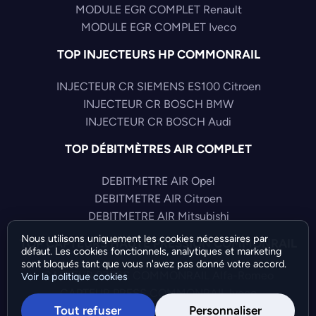
MODULE EGR COMPLET Renault
MODULE EGR COMPLET Iveco
TOP INJECTEURS HP COMMONRAIL
INJECTEUR CR SIEMENS ES100 Citroen
INJECTEUR CR BOSCH BMW
INJECTEUR CR BOSCH Audi
TOP DÉBITMÈTRES AIR COMPLET
DEBITMETRE AIR Opel
DEBITMETRE AIR Citroen
DEBITMETRE AIR Mitsubishi
Nous utilisons uniquement les cookies nécessaires par
TOP CAPTEURS HAUTE PRESSION COMMONRAIL
défaut. Les cookies fonctionnels, analytiques et marketing
sont bloqués tant que vous n'avez pas donné votre accord.
CAPTEUR PRESS COMMONRAIL Alfa-Romeo
Voir la politique cookies
CAPTEUR PRESS COMMONRAIL Iveco
Tout refuser
Personnaliser
CAPTEUR PRESS COMMONRAIL Audi