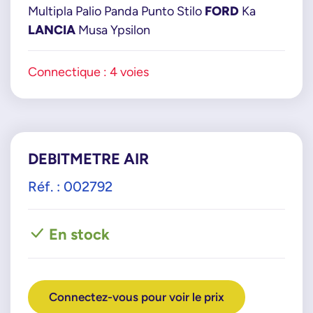
Multipla Palio Panda Punto Stilo
FORD
Ka
96806111
LANCIA
Musa Ypsilon
OPEL
836016
Connectique : 4 voies
95513367
VDO-CONTINENTAL
2803550167302
VM-MOTORI
43002038F
DEBITMETRE AIR
Réf. : 002792
En stock
Connectez-vous pour voir le prix