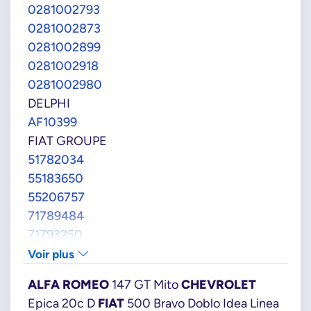
0281002793
0281002873
0281002899
0281002918
0281002980
DELPHI
AF10399
FIAT GROUPE
51782034
55183650
55206757
71789484
71793250
FORD
Voir plus
1542478
ALFA ROMEO
147 GT Mito
CHEVROLET
9S5112B579AA
Epica 20c D
FIAT
500 Bravo Doblo Idea Linea
OPEL-GM