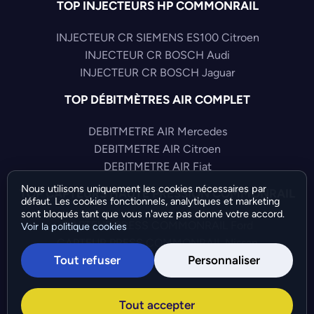
TOP INJECTEURS HP COMMONRAIL
INJECTEUR CR SIEMENS ES100 Citroen
INJECTEUR CR BOSCH Audi
INJECTEUR CR BOSCH Jaguar
TOP DÉBITMÈTRES AIR COMPLET
DEBITMETRE AIR Mercedes
DEBITMETRE AIR Citroen
DEBITMETRE AIR Fiat
Nous utilisons uniquement les cookies nécessaires par
TOP CAPTEURS HAUTE PRESSION COMMONRAIL
défaut. Les cookies fonctionnels, analytiques et marketing
sont bloqués tant que vous n'avez pas donné votre accord.
CAPTEUR PRESS COMMONRAIL Ford
Voir la politique cookies
CAPTEUR PRESS COMMONRAIL Nissan
Tout refuser
Personnaliser
CAPTEUR PRESS COMMONRAIL Toyota
©Bresch SAS - Copyright 2026 - Tous droits réservés -
Tout accepter
Préférences de cookies
-
Gérer mes cookies