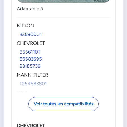
Adaptable à
BITRON
33580001
CHEVROLET
55561101
55583695
93185739
MANN-FILTER
1054583S01
OPEL
1054583501
Voir toutes les compatibilités
5807482
817186
93185739
CHEVROLET