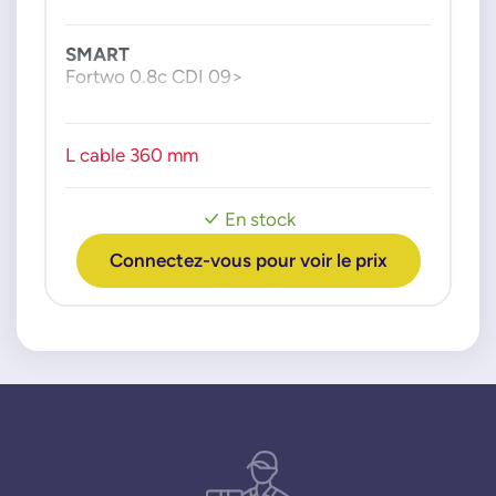
A0009059805
A0081532528
SMART
Fortwo 0.8c CDI 09>
NTK-NGK
94632
RTA9000EE205
L cable 360 mm
En stock
Connectez-vous pour voir le prix