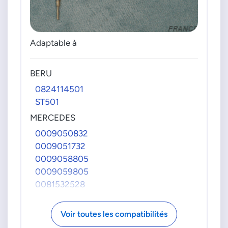
Adaptable à
BERU
0824114501
ST501
MERCEDES
0009050832
0009051732
0009058805
0009059805
0081532528
A0009050832
A0009051732
Voir toutes les compatibilités
A0009058805