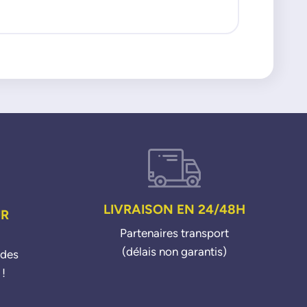
LIVRAISON EN 24/48H
UR
Partenaires transport
(délais non garantis)
ndes
 !