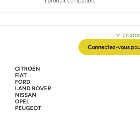
1 produit compatible
En sto
Connectez-vous pour 
CITROEN
FIAT
FORD
LAND ROVER
NISSAN
OPEL
PEUGEOT
RENAULT
SUZUKI
VW
VOLVO