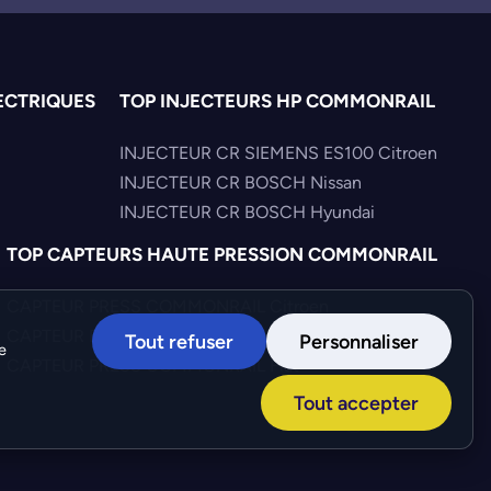
ECTRIQUES
TOP INJECTEURS HP COMMONRAIL
INJECTEUR CR SIEMENS ES100 Citroen
INJECTEUR CR BOSCH Nissan
INJECTEUR CR BOSCH Hyundai
TOP CAPTEURS HAUTE PRESSION COMMONRAIL
CAPTEUR PRESS COMMONRAIL Citroen
CAPTEUR PRESS COMMONRAIL Mercedes
Tout refuser
Personnaliser
e
CAPTEUR PRESS COMMONRAIL Fiat
Tout accepter
Création :