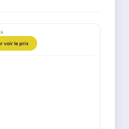
ck
voir le prix