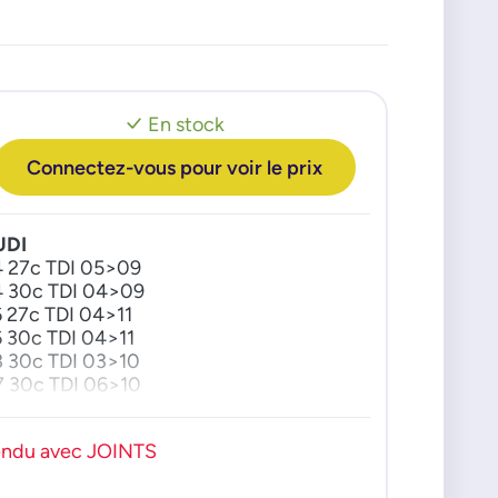
En stock
Connectez-vous pour voir le prix
UDI
 27c TDI 05>09
 30c TDI 04>09
 27c TDI 04>11
 30c TDI 04>11
 30c TDI 03>10
 30c TDI 06>10
W
aeton 30c V6 TDI 04>
ndu avec JOINTS
uareg 30c TDI 04>10