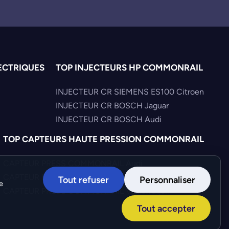
ECTRIQUES
TOP INJECTEURS HP COMMONRAIL
INJECTEUR CR SIEMENS ES100 Citroen
INJECTEUR CR BOSCH Jaguar
INJECTEUR CR BOSCH Audi
TOP CAPTEURS HAUTE PRESSION COMMONRAIL
CAPTEUR PRESS COMMONRAIL Audi
CAPTEUR PRESS COMMONRAIL Hyundai
Tout refuser
Personnaliser
e
CAPTEUR PRESS COMMONRAIL Volkswagen
Tout accepter
Création :