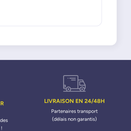
LIVRAISON EN 24/48H
UR
Partenaires transport
(délais non garantis)
ndes
 !