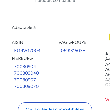
1 produit compatible
Adaptable à
AISIN
VAG GROUPE
EGRVG7004
059131503H
A
PIERBURG
A4
A4
70030904
A6
700309040
A6
70030907
A8
Q7
700309070
V
Ph
Ve
To
Voir toutes les compatibilités