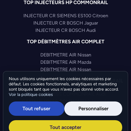
TOP INJECTEURS HP COMMONRAIL
INJECTEUR CR SIEMENS ES100 Citroen
INJECTEUR CR BOSCH Jaguar
INJECTEUR CR BOSCH Audi
TOP DÉBITMÈTRES AIR COMPLET
DEBITMETRE AIR Nissan
DEBITMETRE AIR Mazda
DEBITMETRE AIR Nissan
Nous utilisons uniquement les cookies nécessaires par
TOP CAPTEURS HAUTE PRESSION COMMONRAIL
défaut. Les cookies fonctionnels, analytiques et marketing
sont bloqués tant que vous n'avez pas donné votre accord.
CAPTEUR PRESS COMMONRAIL Audi
Voir la politique cookies
CAPTEUR PRESS COMMONRAIL Hyundai
Tout refuser
Personnaliser
CAPTEUR PRESS COMMONRAIL Volkswagen
©Bresch SAS - Copyright 2026 - Tous droits réservés -
Tout accepter
Préférences de cookies
-
Gérer mes cookies