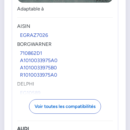
Adaptable à
AISIN
EGRAZ7026
BORGWARNER
710862D1
A1010033975A0
A1010033975B0
R1010033975A0
DELPHI
EG10589
VAG GROUPE
Voir toutes les compatibilités
03L131512AN
03L131512AS
03L131512BA
AUDI