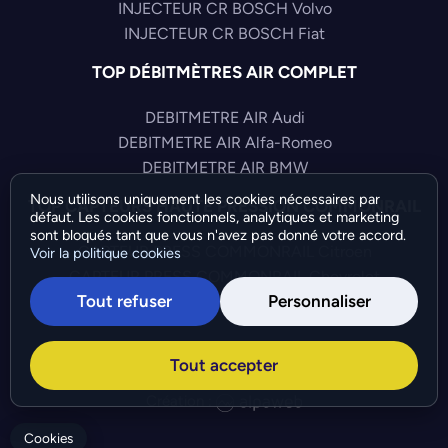
INJECTEUR CR BOSCH Volvo
INJECTEUR CR BOSCH Fiat
TOP DÉBITMÈTRES AIR COMPLET
DEBITMETRE AIR Audi
DEBITMETRE AIR Alfa-Romeo
DEBITMETRE AIR BMW
Nous utilisons uniquement les cookies nécessaires par
TOP CAPTEURS HAUTE PRESSION COMMONRAIL
défaut. Les cookies fonctionnels, analytiques et marketing
sont bloqués tant que vous n'avez pas donné votre accord.
CAPTEUR PRESS COMMONRAIL Citroen
Voir la politique cookies
CAPTEUR PRESS COMMONRAIL Chevrolet
Tout refuser
Personnaliser
CAPTEUR PRESS COMMONRAIL Citroen
©Bresch SAS - Copyright 2026 - Tous droits réservés -
Tout accepter
Préférences de cookies
-
Gérer mes cookies
Création :
Cookies