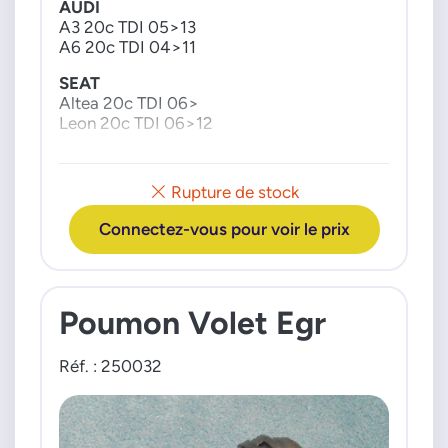
AUDI
A3 20c TDI 05>13
A6 20c TDI 04>11
SEAT
Altea 20c TDI 06>
Leon 20c TDI 06>12
VW
Golf 5 20c TDI 05>08
Rupture de stock
Jetta 3 20c TDI 06>10
Passat 20c TDI 05>10
Connectez-vous pour voir le prix
Touran 20c TDI 05>10
Poumon Volet Egr
Réf. : 250032