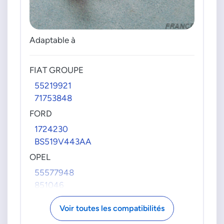
Adaptable à
FIAT GROUPE
55219921
71753848
FORD
1724230
BS519V443AA
OPEL
55577948
851046
851100
Voir toutes les compatibilités
PIERBURG