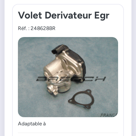
GLK
Volet Derivateur Egr
CLS
Réf. : 248628BR
SLK
Sprinter
Viano
Vito
Moteur : 18c 22c CDI
Adaptable à