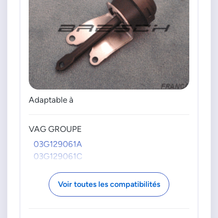
Adaptable à
VAG GROUPE
03G129061A
03G129061C
Voir toutes les compatibilités