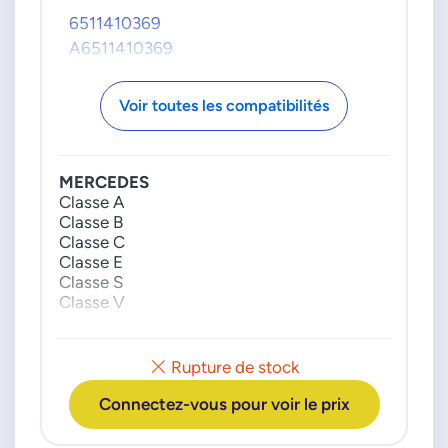
6511410369
A6511410369
Voir toutes les compatibilités
MERCEDES
Classe A
Classe B
Classe C
Classe E
Classe S
Classe V
CLA
Rupture de stock
GLA
Connectez-vous pour voir le prix
GLC
GLE