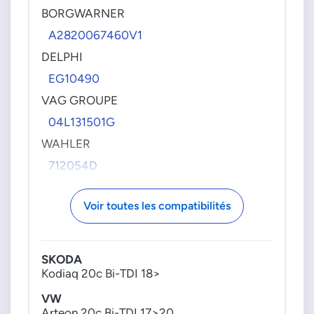
BORGWARNER
A2820067460V1
DELPHI
EG10490
VAG GROUPE
04L131501G
WAHLER
712054D
Voir toutes les compatibilités
SKODA
Kodiaq 20c Bi-TDI 18>
VW
Arteon 20c Bi-TDI 17>20