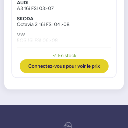
AUDI
A3 16i FSI 03>07
SKODA
Octavia 2 16i FSI 04>08
VW
EOS 16i FSI 06>08
Golf plus 14i TSI 06>08
Golf 5 14i FSI 03>08
En stock
Golf 5 16u FSI 03>08
Jetta 3 14i TSI 06>10
Connectez-vous pour voir le prix
Jetta 3 16i FSI 05>10
Passat 16i FSI 05>08
Tiguan 14i TSI 07>
Touran 14i TSI 06>10
Touran 16i FSI 03>7