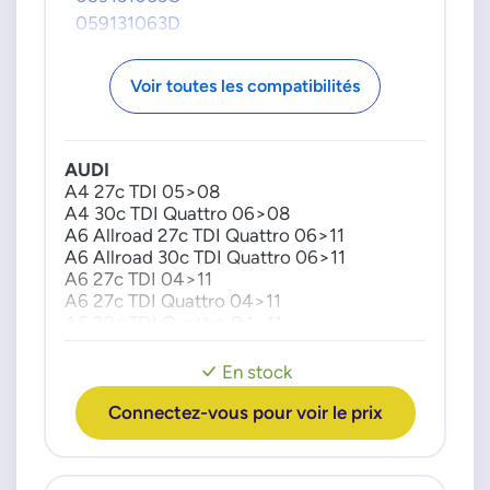
059131063D
Voir toutes les compatibilités
AUDI
A4 27c TDI 05>08
A4 30c TDI Quattro 06>08
A6 Allroad 27c TDI Quattro 06>11
A6 Allroad 30c TDI Quattro 06>11
A6 27c TDI 04>11
A6 27c TDI Quattro 04>11
A6 30c TDI Quattro 04>11
A8 30c TDI Quattro 03>10
Q7 30c TDI Quattro 06>10
En stock
VW
Connectez-vous pour voir le prix
Touareg 30c TDI 06>10
Touareg 30c TDI V6 07>18